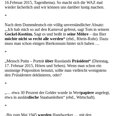
16.Februar 2015, Tagesthema). So macht sich die WAZ mal
wieder lächerlich und wir können uns darüber lustig machen.
*
Nach dem Dummdeutsch ein völlig unverständlicher Absatz:
„‚Ich hab mich so auf den Karneval gefreut, sagt Tom in seinem
Gockel-Kostüm.
Sagt es und beißt in
seine Möhre
– das Bier
möchte nicht so recht alle werden“
(ebd., Rhein-Ruhr). Dazu
muss man schon einigen Bierkonsum hinter sich haben …
*
„Mensch Putin – Porträt
über
Russlands
Präsident“
(Dienstag,
17. Februar 2015, Hören und Sehen). Wenn man schon ein
unsinnige Präposition benutzt, sollte man vielleicht wenigstens
den
Präsidenten
deklinieren, oder?
*
„… etwa 30 Prozent der Gelder wurde in Wert
papiere
angelegt,
etwa in auslän
dische
Staatsanleihen“ (ebd., Wirtschaft).
*
„Bis zum Mai 1945
wurden
Handwerker … mit den