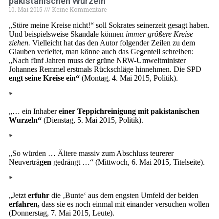
pakistanischen Wurzeln
10. Mai 2015
Keine Kommentare
„Störe meine Kreise nicht!“ soll Sokrates seinerzeit gesagt haben.
Und beispielsweise Skandale können
immer größere Kreise
ziehen.
Vielleicht hat das den Autor folgender Zeilen zu dem
Glauben verleitet, man könne auch das Gegenteil schreiben:
„Nach fünf Jahren muss der grüne NRW-Umweltminister
Johannes Remmel erstmals Rückschläge hinnehmen. Die SPD
engt seine Kreise ein“
(Montag, 4. Mai 2015, Politik).
*
„… ein Inhaber
einer Teppichreinigung mit pakistanischen
Wurzeln“
(Dienstag, 5. Mai 2015, Politik).
*
„So würden … Ältere massiv zum Abschluss teurerer
Neuverträ
gen
gedrängt …“ (Mittwoch, 6. Mai 2015, Titelseite).
*
„Jetzt
erfuhr
die ‚Bunte‘ aus dem engsten Umfeld der beiden
erfahren,
dass sie es noch einmal mit einander versuchen wollen
(Donnerstag, 7. Mai 2015, Leute).