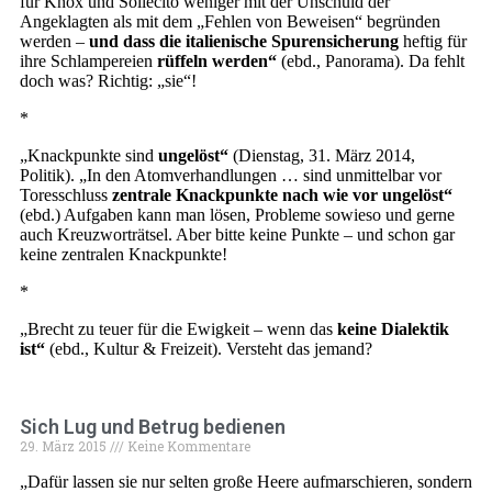
für Knox und Sollecito weniger mit der Unschuld der
Angeklagten als mit dem „Fehlen von Beweisen“ begründen
werden –
und dass die italienische Spurensicherung
heftig für
ihre Schlampereien
rüffeln werden“
(ebd., Panorama). Da fehlt
doch was? Richtig: „sie“!
*
„Knackpunkte sind
ungelöst“
(Dienstag, 31. März 2014,
Politik). „In den Atomverhandlungen … sind unmittelbar vor
Toresschluss
zentrale Knackpunkte nach wie vor ungelöst“
(ebd.) Aufgaben kann man lösen, Probleme sowieso und gerne
auch Kreuzworträtsel. Aber bitte keine Punkte – und schon gar
keine zentralen Knackpunkte!
*
„Brecht zu teuer für die Ewigkeit – wenn das
keine Dialektik
ist“
(ebd., Kultur & Freizeit). Versteht das jemand?
Sich Lug und Betrug bedienen
29. März 2015
Keine Kommentare
„Dafür lassen sie nur selten große Heere aufmarschieren, sondern