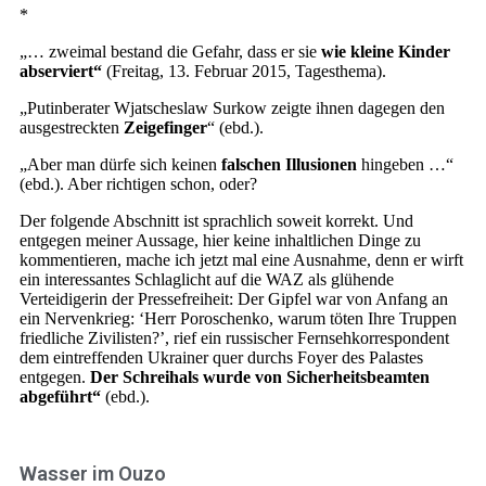
*
„… zweimal bestand die Gefahr, dass er sie
wie kleine Kinder
abserviert“
(Freitag, 13. Februar 2015, Tagesthema).
„Putinberater Wjatscheslaw Surkow zeigte ihnen dagegen den
ausgestreckten
Zeigefinger
“ (ebd.).
„Aber man dürfe sich keinen
falschen Illusionen
hingeben …“
(ebd.). Aber richtigen schon, oder?
Der folgende Abschnitt ist sprachlich soweit korrekt. Und
entgegen meiner Aussage, hier keine inhaltlichen Dinge zu
kommentieren, mache ich jetzt mal eine Ausnahme, denn er wirft
ein interessantes Schlaglicht auf die WAZ als glühende
Verteidigerin der Pressefreiheit: Der Gipfel war von Anfang an
ein Nervenkrieg: ‘Herr Poroschenko, warum töten Ihre Truppen
friedliche Zivilisten?’, rief ein russischer Fernsehkorrespondent
dem eintreffenden Ukrainer quer durchs Foyer des Palastes
entgegen.
Der Schreihals wurde von Sicherheitsbeamten
abgeführt“
(ebd.).
Wasser im Ouzo