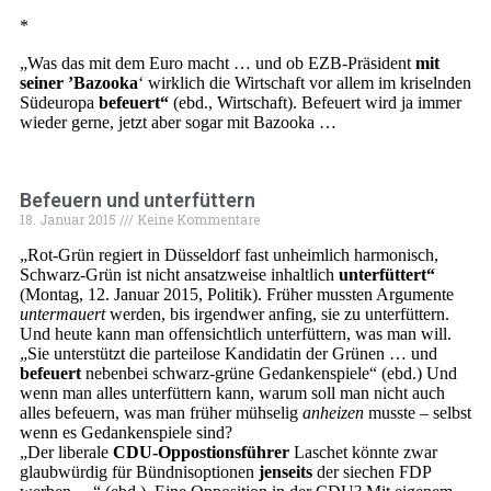
*
„Was das mit dem Euro macht … und ob EZB-Präsident
mit
seiner ’Bazooka
‘ wirklich die Wirtschaft vor allem im kriselnden
Südeuropa
befeuert“
(ebd., Wirtschaft). Befeuert wird ja immer
wieder gerne, jetzt aber sogar mit Bazooka …
Befeuern und unterfüttern
18. Januar 2015
Keine Kommentare
„Rot-Grün regiert in Düsseldorf fast unheimlich harmonisch,
Schwarz-Grün ist nicht ansatzweise inhaltlich
unterfüttert“
(Montag, 12. Januar 2015, Politik). Früher mussten Argumente
untermauert
werden, bis irgendwer anfing, sie zu unterfüttern.
Und heute kann man offensichtlich unterfüttern, was man will.
„Sie unterstützt die parteilose Kandidatin der Grünen … und
befeuert
nebenbei schwarz-grüne Gedankenspiele“ (ebd.) Und
wenn man alles unterfüttern kann, warum soll man nicht auch
alles befeuern, was man früher mühselig
anheizen
musste – selbst
wenn es Gedankenspiele sind?
„Der liberale
CDU-Oppostionsführer
Laschet könnte zwar
glaubwürdig für Bündnisoptionen
jenseits
der siechen FDP