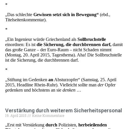
*
„Das schlechte
Gewissen setzt sich in Bewegung“
(ebd.,
Titelseitenkommentar).
*
„Ein Ingenieur würde Griechenland als
Sollbruchstelle
einordnen: Es ist
die Sicherung, die durchbrennen darf,
damit
das große Ganze – der Euro-Raum – nicht Schaden nimmt
(Montag, 20. April 2015, Tagesthema). Aha! Die Sollbruchstelle
ist die Sicherung, die durchbrennen darf.
*
„Stiftung im Gedenken
an
Absturzopfer“ (Samstag, 25. April
2015, Headline Rhein-Ruhr). Vielleicht sollte man
der
Opfer
ge
denken und höchstens an sie
denken
…
Verstärkung durch weiterem Sicherheitspersonal
19. April 2015
Keine Kommentare
„Erst mit Verstärkung
durch
Polizisten,
herbeieilenden