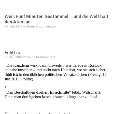
Weil: Fünf Minuten Gestammel … und die Welt hält
den Atem an
26. Juli 2015
Keine Kommentare
(mehr …)
Fühlt ist
19. Juli 2015
Keine Kommentare
„Die Kanzlerin wirkt dann bisweilen, wie gerade in Rostock,
beinahe unsicher – und sucht nach Halt dort, wo sie sich sicher
fühlt
ist:
in den üblichen politischen Versatzstücken (Freitag, 17.
Juli 2015, Politik).
*
„Den Beschäftigen
drohen Einschnitte“
(ebd., Wirtschaft).
Hätte man durchgehen lassen können, klingt aber zu doof.