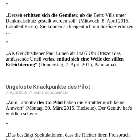
*
„Derzeit
erhitzen sich die Gemüter, ob
die Beitz-Villa unter
Denkmalschutz gestellt werden soll“ (Mittwoch, 8. April 2015,
Lokalteil Essen). Sie können sich eigentlich nur
darüber
erhitzen
…
*
„Als Gerichtsdiener Paul Lünen ab 14.05 Uhr Ortszeit das
umfassende Urteil verlas,
entlud sich eine Welle der stillen
Erleichterung“
(Donnerstag, 7. April 2015, Panorama).
Ungelöste Knackpunkte des Pilot
5. April 2015
Keine Kommentare
„Zum Tatmotiv
des Co-Pilot
haben die Ermittler noch keine
Antwort“ (Montag, 30. März 2015, Titelseite). Der Genitiv hat’s
wirklich schwer …
*
„Das bestätigt Spekulationen, dass die Richter ihren Freispruch