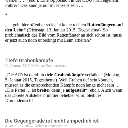
werben …“ (ebd.). Eine Opposition in der CDU? Mit eigenem
Führer? Das kann ja nur im Jenseits sein …
*
„… geht hier offenbar so leicht keine rechten
Rattenfängern auf
den Leim“
(Dienstag, 13. Januar 2015, Tagesthema). So
problematisch das Bild vom Rattenfänger an sich schon ist, muss
er jetzt auch noch unbedingt mit Leim arbeiten?
Tiefe Grabenkämpfe
11. Januar 2015
Keine Kommentare
„Die AfD ist darob in
tiefe Grabenkämpfe
verfallen“ (Montag,
5. Januar 2015, Tagesthema). Weil Gräben tief sein können,
müssen es die entsprechenden Kämpfe noch lange nicht sein …
„Die Partei … ist
breiter
denn je
aufgestellt“
(ebd.). Auch wenn
das „breite Aufstellen“ immer beliebter wird, bleibt es
Dummdeutsch!
Die Gegengerade ist nicht zimperlich ist
4. Januar 2015
Keine Kommentare