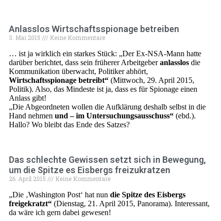
Anlasslos Wirtschaftsspionage betreiben
3. Mai 2015
Keine Kommentare
… ist ja wirklich ein starkes Stück: „Der Ex-NSA-Mann hatte
darüber berichtet, dass sein früherer Arbeitgeber
anlasslos
die
Kommunikation überwacht, Politiker abhört,
Wirtschaftsspionage betreibt“
(Mittwoch, 29. April 2015,
Politik). Also, das Mindeste ist ja, dass es für Spionage einen
Anlass gibt!
„Die Abgeordneten wollen die Aufklärung deshalb selbst in die
Hand nehmen
und – im Untersuchungsausschuss“
(ebd.).
Hallo? Wo bleibt das Ende des Satzes?
Das schlechte Gewissen setzt sich in Bewegung,
um die Spitze es Eisbergs freizukratzen
26. April 2015
Keine Kommentare
„Die ‚Washington Post‘ hat nun
die Spitze des Eisbergs
freigekratzt“
(Dienstag, 21. April 2015, Panorama). Interessant,
da wäre ich gern dabei gewesen!