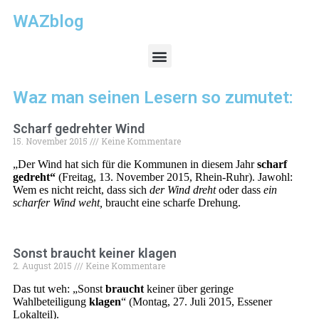
WAZblog
Waz man seinen Lesern so zumutet:
Scharf gedrehter Wind
15. November 2015
Keine Kommentare
„Der Wind hat sich für die Kommunen in diesem Jahr
scharf
gedreht“
(Freitag, 13. November 2015, Rhein-Ruhr). Jawohl:
Wem es nicht reicht, dass sich
der Wind dreht
oder dass
ein
scharfer Wind weht,
braucht eine scharfe Drehung.
Sonst braucht keiner klagen
2. August 2015
Keine Kommentare
Das tut weh: „Sonst
braucht
keiner über geringe
Wahlbeteiligung
klagen
“ (Montag, 27. Juli 2015, Essener
Lokalteil).