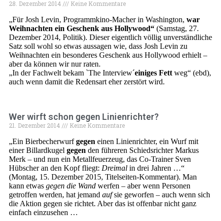
28. Dezember 2014
Keine Kommentare
„Für Josh Levin, Programmkino-Macher in Washington,
war
Weihnachten ein Geschenk aus Hollywood“
(Samstag, 27.
Dezember 2014, Politik). Dieser eigentlich völlig unverständliche
Satz soll wohl so etwas aussagen wie, dass Josh Levin zu
Weihnachten ein besonderes Geschenk aus Hollywood erhielt –
aber da können wir nur raten.
„In der Fachwelt bekam `The Interview´
einiges Fett
weg“ (ebd),
auch wenn damit die Redensart eher zerstört wird.
Wer wirft schon gegen Linienrichter?
21. Dezember 2014
Keine Kommentare
„Ein Bierbecherwurf
gegen
einen Linienrichter, ein Wurf mit
einer Billardkugel
gegen
den führeren Schiedsrichter Markus
Merk – und nun ein Metallfeuerzeug, das Co-Trainer Sven
Hübscher an den Kopf fliegt:
Dreimal
in drei Jahren …“
(Montag, 15. Dezember 2015, Titelseiten-Kommentar). Man
kann etwas
gegen die Wand
werfen – aber wenn Personen
getroffen werden, hat jemand
auf
sie geworfen – auch wenn sich
die Aktion gegen sie richtet. Aber das ist offenbar nicht ganz
einfach einzusehen …