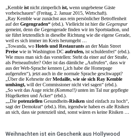
„Kemble
ist
nicht zimperlich
ist,
wenn ungebetene Gäste
vorbeischauen“ (Freitag, 2. Januar 2015, Wirtschaft).
„Ray Kemble war zunächst aus rein persönlicher Betroffenheit
auf der
Gegengraden“
(ebd.). Vielleicht ist hier die
Gegenspur
gemeint, denn die Gegengerade finden wir im Sportstadion, und
sie führt letztendlich in dieselbe Richtung wie die eigene Gerade,
weil es sich immer im Kreis herumgeht …
„Towanda, wo
Hotels und Restaurants
an der Main Street
Preise
wie in Washington DC
aufrufen,
ist schuldenfrei“ (ebd.).
Wie muss man sich das vorstellen: Steht da einer auf der Straße,
als Preiseaufrufer? Oder ist das dämliche „Aufrufen“, dass wir
aus der Web-Sprache kennen („ich habe die Homepage
aufgerufen“), jetzt auch in die normale Sprache geschwappt?
„Über die Kehrseite der
Medaille, wie sie sich Ray Kemble
umhängt,
will der Commissioner nicht viel sagen“ (ebd.).
„So weit das Auge reicht
(Komma!!)
unten im Tal nur gepflegte
Hügelketten und Äcker“ (ebd.).
„„Die
potenziellen
Gesundheits-
Risiken
sind einfach zu hoch“,
sagt der Demokrat“ (ebd.). Hm, irgendwie haben es alle Risiken
an sich, dass sie potenziell sind, sonst wären es keine Risiken …
Weihnachten ist ein Geschenk aus Hollywood