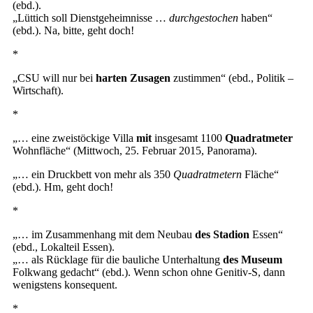
(ebd.).
„Lüttich soll Dienstgeheimnisse …
durchgestochen
haben“
(ebd.). Na, bitte, geht doch!
*
„CSU will nur bei
harten Zusagen
zustimmen“ (ebd., Politik –
Wirtschaft).
*
„… eine zweistöckige Villa
mit
insgesamt 1100
Quadratmeter
Wohnfläche“ (Mittwoch, 25. Februar 2015, Panorama).
„… ein Druckbett von mehr als 350
Quadratmetern
Fläche“
(ebd.). Hm, geht doch!
*
„… im Zusammenhang mit dem Neubau
des Stadion
Essen“
(ebd., Lokalteil Essen).
„… als Rücklage für die bauliche Unterhaltung
des Museum
Folkwang gedacht“ (ebd.). Wenn schon ohne Genitiv-S, dann
wenigstens konsequent.
*