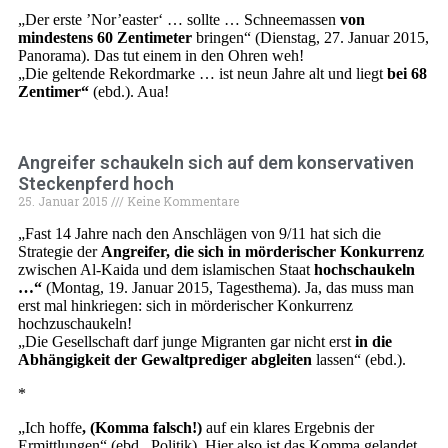
„Der erste ’Nor’easter‘ … sollte … Schneemassen
von
mindestens 60 Zentimeter
bringen“ (Dienstag, 27. Januar 2015,
Panorama). Das tut einem in den Ohren weh!
„Die geltende Rekordmarke … ist neun Jahre alt und liegt
bei 68
Zentimer“
(ebd.). Aua!
Angreifer schaukeln sich auf dem konservativen
Steckenpferd hoch
25. Januar 2015
Keine Kommentare
„Fast 14 Jahre nach den Anschlägen von 9/11 hat sich die
Strategie der
Angreifer, die sich in mörderischer Konkurrenz
zwischen Al-Kaida und dem islamischen Staat
hochschaukeln
…“
(Montag, 19. Januar 2015, Tagesthema). Ja, das muss man
erst mal hinkriegen: sich in mörderischer Konkurrenz
hochzuschaukeln!
„Die Gesellschaft darf junge Migranten gar nicht erst
in die
Abhängigkeit der Gewaltprediger abgleiten
lassen“ (ebd.).
*
„Ich hoffe
, (Komma falsch!)
auf ein klares Ergebnis der
Ermittlungen“ (ebd., Politik). Hier also ist das Komma gelandet,