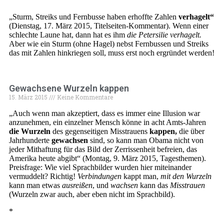
„Sturm, Streiks und Fernbusse haben erhoffte Zahlen
verhagelt“
(Dienstag, 17. März 2015, Titelseiten-Kommentar). Wenn einer
schlechte Laune hat, dann hat es ihm
die Petersilie verhagelt.
Aber wie ein Sturm (ohne Hagel) nebst Fernbussen und Streiks
das mit Zahlen hinkriegen soll, muss erst noch ergründet werden!
Gewachsene Wurzeln kappen
15. März 2015
Keine Kommentare
„Auch wenn man akzeptiert, dass es immer eine Illusion war
anzunehmen, ein einzelner Mensch könne in acht Amts-Jahren
die Wurzeln
des gegenseitigen Misstrauens
kappen,
die über
Jahrhunderte
gewachsen
sind, so kann man Obama nicht von
jeder Mithaftung für das Bild der Zerrissenheit befreien, das
Amerika heute abgibt“ (Montag, 9. März 2015, Tagesthemen).
Preisfrage: Wie viel Sprachbilder wurden hier miteinander
vermuddelt? Richtig!
Verbindungen
kappt man,
mit den Wurzeln
kann man etwas
ausreißen
, und
wachsen
kann das
Misstrauen
(Wurzeln zwar auch, aber eben nicht im Sprachbild).
*