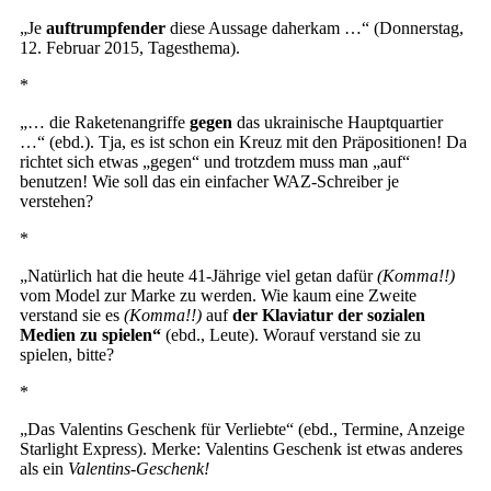
„Je
auftrumpfender
diese Aussage daherkam …“ (Donnerstag,
12. Februar 2015, Tagesthema).
*
„… die Raketenangriffe
gegen
das ukrainische Hauptquartier
…“ (ebd.). Tja, es ist schon ein Kreuz mit den Präpositionen! Da
richtet sich etwas „gegen“ und trotzdem muss man „auf“
benutzen! Wie soll das ein einfacher WAZ-Schreiber je
verstehen?
*
„Natürlich hat die heute 41-Jährige viel getan dafür
(Komma!!)
vom Model zur Marke zu werden. Wie kaum eine Zweite
verstand sie es
(Komma!!)
auf
der Klaviatur der sozialen
Medien zu spielen“
(ebd., Leute). Worauf verstand sie zu
spielen, bitte?
*
„Das Valentins Geschenk für Verliebte“ (ebd., Termine, Anzeige
Starlight Express). Merke: Valentins Geschenk ist etwas anderes
als ein
Valentins-Geschenk!