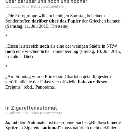
Über darüber und noch und nöcher
12. Juli 2015
Keine Kommentare
„Die Eurogruppe will am heutigen Samstag bei einem
Sondertreffen
darüber über das Papier
der Griechen beraten
(Samstag, 11. Juli 2015, Titelseite).
*
„Essen leistet sich
noch
als eine der wenigen Städte in NRW
noch
eine wöchentliche Tonnenleerung (Freitag, 10. Juli 2015,
Lokalteil-Titel).
*
„Am Sonntag wurde Prinzessin Charlotte getauft, gestern
veröffentlichte der Palast vier offizielle
Foto zur
diesem
Ereignis“ (ebd., Panorama).
In Zigarettenautomat
5. Juli 2015
Keine Kommentare
Ja, mit dem Automaten ist das so eine Sache: „Blutbeschmierte
Spritze in Zigaretten
automat
“ muss natürlich nicht dekliniert