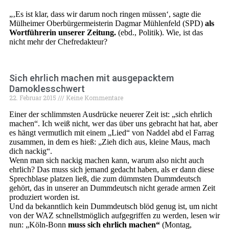
„‚Es ist klar, dass wir darum noch ringen müssen‘, sagte die
Mülheimer Oberbürgermeisterin Dagmar Mühlenfeld (SPD)
als
Wortführerin unserer Zeitung.
(ebd., Politik). Wie, ist das
nicht mehr der Chefredakteur?
Sich ehrlich machen mit ausgepacktem
Damoklesschwert
22. Februar 2015
Keine Kommentare
Einer der schlimmsten Ausdrücke neuerer Zeit ist: „sich ehrlich
machen“. Ich weiß nicht, wer das über uns gebracht hat hat, aber
es hängt vermutlich mit einem „Lied“ von Naddel abd el Farrag
zusammen, in dem es hieß: „Zieh dich aus, kleine Maus, mach
dich nackig“.
Wenn man sich nackig machen kann, warum also nicht auch
ehrlich? Das muss sich jemand gedacht haben, als er dann diese
Sprechblase platzen ließ, die zum dümmsten Dummdeutsch
gehört, das in unserer an Dummdeutsch nicht gerade armen Zeit
produziert worden ist.
Und da bekanntlich kein Dummdeutsch blöd genug ist, um nicht
von der WAZ schnellstmöglich aufgegriffen zu werden, lesen wir
nun: „Köln-Bonn
muss sich ehrlich machen“
(Montag,