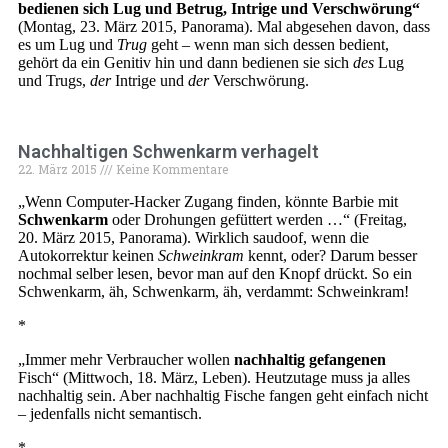
bedienen sich Lug und Betrug, Intrige und Verschwörung“
(Montag, 23. März 2015, Panorama). Mal abgesehen davon, dass
es um Lug und
Trug
geht – wenn man sich dessen bedient,
gehört da ein Genitiv hin und dann bedienen sie sich
des
Lug
und Trugs,
der
Intrige und
der
Verschwörung.
Nachhaltigen Schwenkarm verhagelt
22. März 2015
Keine Kommentare
„Wenn Computer-Hacker Zugang finden, könnte Barbie mit
Schwenkarm
oder Drohungen gefüttert werden …“ (Freitag,
20. März 2015, Panorama). Wirklich saudoof, wenn die
Autokorrektur keinen
Schweinkram
kennt, oder? Darum besser
nochmal selber lesen, bevor man auf den Knopf drückt. So ein
Schwenkarm, äh, Schwenkarm, äh, verdammt: Schweinkram!
*
„Immer mehr Verbraucher wollen
nachhaltig gefangenen
Fisch“ (Mittwoch, 18. März, Leben). Heutzutage muss ja alles
nachhaltig sein. Aber nachhaltig Fische fangen geht einfach nicht
– jedenfalls nicht semantisch.
*