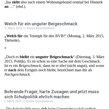
„Ina
zieht
also nach einem Wohnungsbrand erstmal bei Hinnerk
an
…“ (ebd.).
Welch für ein unguter Beigeschmack
7. März 2015
Keine Kommentare
„Welch für
ein Triumph für den BVB!“ (Montag, 2. März 2015,
Titelseite).
*
„Doch es
bleibt
ein
unguter Beigeschmack
“ (Dienstag, 3. März
2015, Politik). Es ist schon so eine Sache mit dem Geschmack.
Ist es ein
Beigeschmack
, dann ist er
übel
(nicht ungut), und wenn
er
nach
dem Ereignis noch bleibt, bezeichnet man ihn als
Nachgeschmack.
Bohrende Frager, harte Zusagen und jetzt muss
sich Schulpolitik ehrlich machen
1. März 2015
Keine Kommentare
„Die Schulpolitik muss
sich
beim Unterrichtsausfall endlich