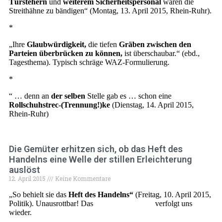
Türstehern
und
weiterem Sicherheitspersonal
waren die
Streithähne zu bändigen“ (Montag, 13. April 2015, Rhein-Ruhr).
*
„Ihre
Glaubwürdigkeit,
die tiefen
Gräben zwischen den
Parteien überbrücken zu können,
ist überschaubar.“ (ebd.,
Tagesthema). Typisch schräge WAZ-Formulierung.
*
“ … denn an
der selben
Stelle gab es … schon eine
Rollschuhstrec-(Trennung!)ke
(Dienstag, 14. April 2015,
Rhein-Ruhr)
Die Gemüter erhitzen sich, ob das Heft des
Handelns eine Welle der stillen Erleichterung
auslöst
12. April 2015
Keine Kommentare
„So behielt sie das
Heft des Handelns“
(Freitag, 10. April 2015,
Politik). Unausrottbar! Das
Heft des Handelns
verfolgt uns
wieder.