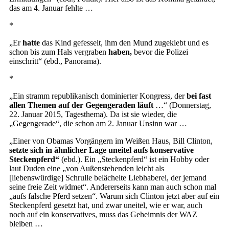
das am 4. Januar fehlte …
*
„Er
hatte
das Kind gefesselt, ihm den Mund zugeklebt und es
schon bis zum Hals vergraben
haben,
bevor die Polizei
einschritt“ (ebd., Panorama).
*
„Ein stramm republikanisch dominierter Kongress, der
bei fast
allen Themen auf der Gegengeraden läuft
…“ (Donnerstag,
22. Januar 2015, Tagesthema). Da ist sie wieder, die
„Gegengerade“, die schon am 2. Januar Unsinn war …
„Einer von Obamas Vorgängern im Weißen Haus, Bill Clinton,
setzte sich in ähnlicher Lage uneitel aufs konservative
Steckenpferd“
(ebd.). Ein „Steckenpferd“ ist ein Hobby oder
laut Duden eine „von Außenstehenden leicht als
[liebenswürdige] Schrulle belächelte Liebhaberei, der jemand
seine freie Zeit widmet“. Andererseits kann man auch schon mal
„aufs falsche Pferd setzen“. Warum sich Clinton jetzt aber auf ein
Steckenpferd gesetzt hat, und zwar uneitel, wie er war, auch
noch auf ein konservatives, muss das Geheimnis der WAZ
bleiben …