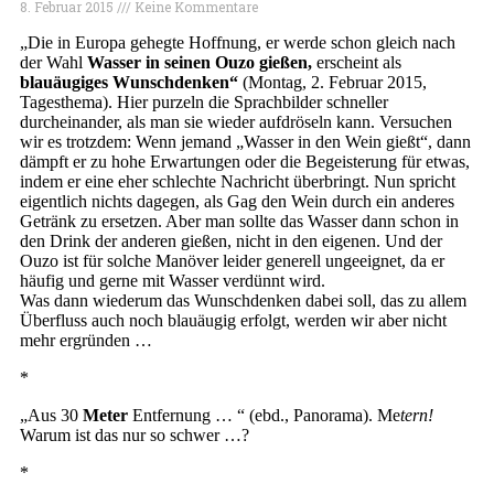
8. Februar 2015
Keine Kommentare
„Die in Europa gehegte Hoffnung, er werde schon gleich nach
der Wahl
Wasser in seinen Ouzo gießen,
erscheint als
blauäugiges Wunschdenken“
(Montag, 2. Februar 2015,
Tagesthema). Hier purzeln die Sprachbilder schneller
durcheinander, als man sie wieder aufdröseln kann. Versuchen
wir es trotzdem: Wenn jemand „Wasser in den Wein gießt“, dann
dämpft er zu hohe Erwartungen oder die Begeisterung für etwas,
indem er eine eher schlechte Nachricht überbringt. Nun spricht
eigentlich nichts dagegen, als Gag den Wein durch ein anderes
Getränk zu ersetzen. Aber man sollte das Wasser dann schon in
den Drink der anderen gießen, nicht in den eigenen. Und der
Ouzo ist für solche Manöver leider generell ungeeignet, da er
häufig und gerne mit Wasser verdünnt wird.
Was dann wiederum das Wunschdenken dabei soll, das zu allem
Überfluss auch noch blauäugig erfolgt, werden wir aber nicht
mehr ergründen …
*
„Aus 30
Meter
Entfernung … “ (ebd., Panorama). Me
tern!
Warum ist das nur so schwer …?
*