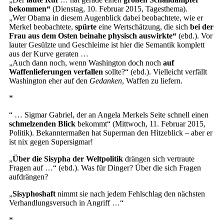
bekommen“
(Dienstag, 10. Februar 2015, Tagesthema).
„Wer Obama in diesem Augenblick dabei beobachtete, wie er
Merkel beobachtete,
spürte
eine Wertschätzung, die sich
bei der
Frau aus dem Osten beinahe physisch auswirkte“
(ebd.). Vor
lauter Gesülzte und Geschleime ist hier die Semantik komplett
aus der Kurve geraten …
„Auch dann noch, wenn Washington doch noch
auf
Waffenlieferungen verfallen
sollte?“ (ebd.). Vielleicht verfällt
Washington eher auf den
Gedanken
, Waffen zu liefern.
*
“ … Sigmar Gabriel, der an Angela Merkels Seite schnell einen
schmelzenden Blick
bekommt“ (Mittwoch, 11. Februar 2015,
Politik). Bekanntermaßen hat Superman den Hitzeblick – aber er
ist nix gegen Supersigmar!
„
Über die Sisypha der Weltpolitik
drängen sich vertraute
Fragen auf …“ (ebd.). Was für Dinger? Über die sich Fragen
aufdrängen?
„
Sisyphoshaft
nimmt sie nach jedem Fehlschlag den nächsten
Verhandlungsversuch in Angriff …“
*