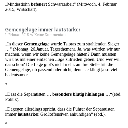
„Mindestlohn
befeuert
Schwarzarbeit“ (Mittwoch, 4. Februar
2015, Wirtschaft).
Gemengelage immer lautstarker
1. Februar 2015
Keine Kommentare
„In dieser
Gemengelage
wurde Tsipras zum strahlenden Sieger
…“ (Montag, 26.Januar, Tagesthemen). Ja, was würden wir nur
machen, wenn wir keine Gemengelage hätten? Dann müssten
wir uns mit einer einfachen
Lage
zufrieden geben. Und wer will
das schon? Die Lage gibt’s nicht mehr, an ihre Stelle tritt die
Gemengelage, ob passend oder nicht, denn sie klingt ja so viel
bedeutsamer.
*
„Dass die Separatisten …
besonders blutig hinlangen …“
(ebd.,
Politik).
„Dagegen allerdings spricht, dass die Führer der Separatisten
immer
lautstarker
Großoffensiven ankündigen“ (ebd.).
*