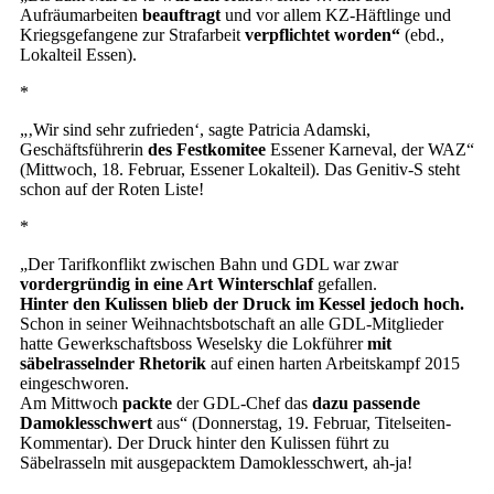
Aufräumarbeiten
beauftragt
und vor allem KZ-Häftlinge und
Kriegsgefangene zur Strafarbeit
verpflichtet worden“
(ebd.,
Lokalteil Essen).
*
„‚Wir sind sehr zufrieden‘, sagte Patricia Adamski,
Geschäftsführerin
des Festkomitee
Essener Karneval, der WAZ“
(Mittwoch, 18. Februar, Essener Lokalteil). Das Genitiv-S steht
schon auf der Roten Liste!
*
„Der Tarifkonflikt zwischen Bahn und GDL war zwar
vordergründig in eine Art Winterschlaf
gefallen.
Hinter den Kulissen blieb der Druck im Kessel jedoch hoch.
Schon in seiner Weihnachtsbotschaft an alle GDL-Mitglieder
hatte Gewerkschaftsboss Weselsky die Lokführer
mit
säbelrasselnder Rhetorik
auf einen harten Arbeitskampf 2015
eingeschworen.
Am Mittwoch
packte
der GDL-Chef das
dazu passende
Damoklesschwert
aus“ (Donnerstag, 19. Februar, Titelseiten-
Kommentar). Der Druck hinter den Kulissen führt zu
Säbelrasseln mit ausgepacktem Damoklesschwert, ah-ja!