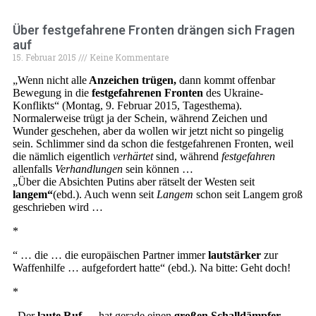
Über festgefahrene Fronten drängen sich Fragen
auf
15. Februar 2015
Keine Kommentare
„Wenn nicht alle
Anzeichen trügen,
dann kommt offenbar
Bewegung in die
festgefahrenen Fronten
des Ukraine-
Konflikts“ (Montag, 9. Februar 2015, Tagesthema).
Normalerweise trügt ja der Schein, während Zeichen und
Wunder geschehen, aber da wollen wir jetzt nicht so pingelig
sein. Schlimmer sind da schon die festgefahrenen Fronten, weil
die nämlich eigentlich
verhärtet
sind, während
festgefahren
allenfalls
Verhandlungen
sein können …
„Über die Absichten Putins aber rätselt der Westen seit
langem“
(ebd.). Auch wenn seit
Langem
schon seit Langem groß
geschrieben wird …
*
“ … die … die europäischen Partner immer
lautstärker
zur
Waffenhilfe … aufgefordert hatte“ (ebd.). Na bitte: Geht doch!
*
„Der
laute Ruf
… hat gerade einen
großen Schalldämpfer