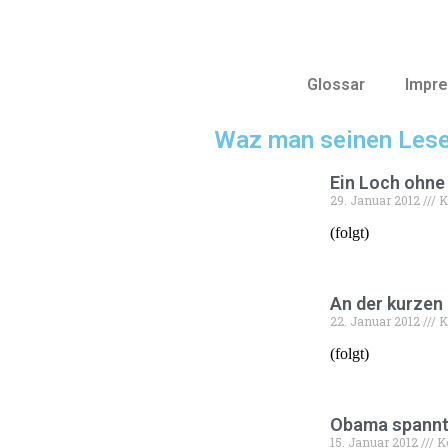
Glossar
Impr
Waz man seinen Lese
Ein Loch ohne
29. Januar 2012
K
(folgt)
An der kurzen 
22. Januar 2012
K
(folgt)
Obama spannt 
15. Januar 2012
K