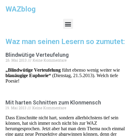
WAZblog
Waz man seinen Lesern so zumutet:
Blindwütige Verteufelung
26. Mai 2013
Keine Kommentare
„Blindwütige Verteufelung
führt ebenso wenig weiter wie
blauäugige Euphorie“
(Dienstag, 21.5.2013). Welch tiefe
Poesie!
Mit harten Schnitten zum Klonmensch
19. Mai 2013
Keine Kommentare
Dass Einschnitte nicht hart, sondern allerhöchstens tief sein
können, hat sich immer noch nicht bis zur WAZ
herumgesprochen. Jetzt aber hat man dem Thema noch einmal
eine ganz neue Perspektive abgewinnen können, denn der