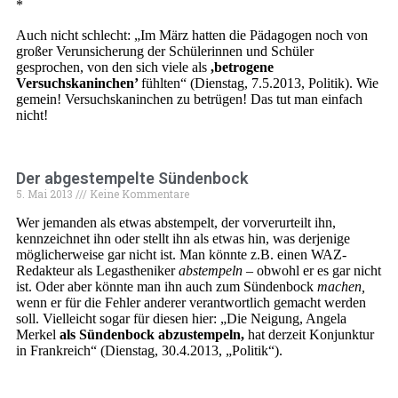
*
Auch nicht schlecht: „Im März hatten die Pädagogen noch von
großer Verunsicherung der Schülerinnen und Schüler
gesprochen, von den sich viele als
,betrogene
Versuchskaninchen’
fühlten“ (Dienstag, 7.5.2013, Politik). Wie
gemein! Versuchskaninchen zu betrügen! Das tut man einfach
nicht!
Der abgestempelte Sündenbock
5. Mai 2013
Keine Kommentare
Wer jemanden als etwas abstempelt, der vorverurteilt ihn,
kennzeichnet ihn oder stellt ihn als etwas hin, was derjenige
möglicherweise gar nicht ist. Man könnte z.B. einen WAZ-
Redakteur als Legastheniker
abstempeln
– obwohl er es gar nicht
ist. Oder aber könnte man ihn auch zum Sündenbock
machen,
wenn er für die Fehler anderer verantwortlich gemacht werden
soll. Vielleicht sogar für diesen hier: „Die Neigung, Angela
Merkel
als Sündenbock abzustempeln,
hat derzeit Konjunktur
in Frankreich“ (Dienstag, 30.4.2013, „Politik“).