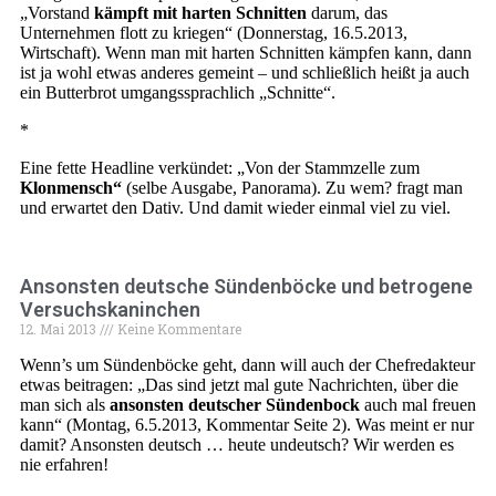
„Vorstand
kämpft mit harten Schnitten
darum, das
Unternehmen flott zu kriegen“ (Donnerstag, 16.5.2013,
Wirtschaft). Wenn man mit harten Schnitten kämpfen kann, dann
ist ja wohl etwas anderes gemeint – und schließlich heißt ja auch
ein Butterbrot umgangssprachlich „Schnitte“.
*
Eine fette Headline verkündet: „Von der Stammzelle zum
Klonmensch“
(selbe Ausgabe, Panorama). Zu wem? fragt man
und erwartet den Dativ. Und damit wieder einmal viel zu viel.
Ansonsten deutsche Sündenböcke und betrogene
Versuchskaninchen
12. Mai 2013
Keine Kommentare
Wenn’s um Sündenböcke geht, dann will auch der Chefredakteur
etwas beitragen: „Das sind jetzt mal gute Nachrichten, über die
man sich als
ansonsten deutscher Sündenbock
auch mal freuen
kann“ (Montag, 6.5.2013, Kommentar Seite 2). Was meint er nur
damit? Ansonsten deutsch … heute undeutsch? Wir werden es
nie erfahren!