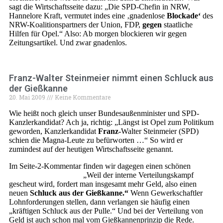
sagt die Wirtschaftsseite dazu: „Die SPD-Chefin in NRW,
Hannelore Kraft, vermutet indes eine ‚gnadenlose
Blockade‘
des
NRW-Koalitionspartners der Union, FDP,
gegen
staatliche
Hilfen für Opel.“ Also: Ab morgen blockieren wir gegen
Zeitungsartikel. Und zwar gnadenlos.
Franz-Walter Steinmeier nimmt einen Schluck aus
der Gießkanne
20. Mai 2009
Keine Kommentare
Wie heißt noch gleich unser Bundesaußenminister und SPD-
Kanzlerkandidat? Ach ja, richtig: „Längst ist Opel zum Politikum
geworden, Kanzlerkandidat
Franz-
Walter Steinmeier (SPD)
schien die Magna-Leute zu befürworten …“ So wird er
zumindest auf der heutigen Wirtschaftsseite genannt.
Im Seite-2-Kommentar finden wir dagegen einen schönen
doppelten WAZberger:
„Weil der interne Verteilungskampf
gescheut wird, fordert man insgesamt mehr Geld, also einen
neuen
Schluck aus der Gießkanne.“
Wenn Gewerkschaftler
Lohnforderungen stellen, dann verlangen sie häufig einen
„kräftigen Schluck aus der Pulle.“ Und bei der Verteilung von
Geld ist auch schon mal vom Gießkannenprinzip die Rede.