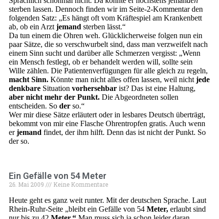
Sprachlich schonmal nicht. Da könnte er höchstens jeman
den
sterben lassen. Dennoch finden wir im Seite-2-Kommentar den
folgenden Satz: „Es hängt oft vom Kräftespiel am Krankenbett
ab, ob ein Arzt
jemand
sterben lässt.“
Da tun einem die Ohren weh. Glücklicherweise folgen nun ein
paar Sätze, die so verschwurbelt sind, dass man verzweifelt nach
einem Sinn sucht und darüber alle Schmerzen vergisst: „Wenn
ein Mensch festlegt, ob er behandelt werden will, sollte sein
Wille zählen. Die Patientenverfügungen für alle gleich zu regeln,
macht Sinn.
Könnte man nicht alles offen lassen, weil nicht
jede
denkbare
Situation
vorhersehbar
ist? Das ist eine Haltung,
aber nicht mehr der Punkt.
Die Abgeordneten sollen
entscheiden. So
der
so.“
Wer mir diese Sätze erläutert oder in lesbares Deutsch überträgt,
bekommt von mir eine Flasche Ohrentropfen gratis. Auch wenn
er
jemand
findet, der ihm hilft. Denn das ist nicht der Punkt. So
der so.
Ein Gefälle von 54 Meter
26. Mai 2009
Keine Kommentare
Heute geht es ganz weit runter. Mit der deutschen Sprache. Laut
Rhein-Ruhr-Seite „bleibt ein Gefälle von 54
Meter,
erlaubt sind
nur bis zu 42
Meter.“
Man muss sich ja schon leider daran