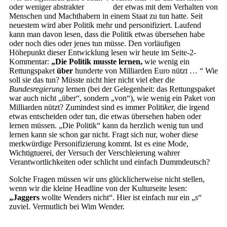
oder weniger abstrakter
Begriff,
der etwas mit dem Verhalten von
Menschen und Machthabern in einem Staat zu tun hatte. Seit
neuestem wird aber Politik mehr und personifiziert. Laufend
kann man davon lesen, dass die Politik etwas übersehen habe
oder noch dies oder jenes tun müsse. Den vorläufigen
Höhepunkt dieser Entwicklung lesen wir heute im Seite-2-
Kommentar:
„Die Politik musste lernen,
wie wenig ein
Rettungspaket
über
hunderte von Milliarden Euro nützt … “ Wie
soll sie das tun? Müsste nicht hier nicht viel eher die
Bundesregierung
lernen (bei der Gelegenheit: das Rettungspaket
war auch nicht „über“, sondern „von“), wie wenig ein Paket
von
Milliarden nützt? Zumindest sind es immer Politi
ker,
die irgend
etwas entscheiden oder tun, die etwas übersehen haben oder
lernen müssen. „Die Politik“ kann da herzlich wenig tun und
lernen kann sie schon gar nicht. Fragt sich nur, woher diese
merkwürdige Personifizierung kommt. Ist es eine Mode,
Wichtigtuerei, der Versuch der Verschleierung wahrer
Verantwortlichkeiten oder schlicht und einfach Dummdeutsch?
Solche Fragen müssen wir uns glücklicherweise nicht stellen,
wenn wir die kleine Headline von der Kulturseite lesen:
„Jaggers
wollte Wenders nicht“. Hier ist einfach nur ein „s“
zuviel. Vermutlich bei Wim Wender.