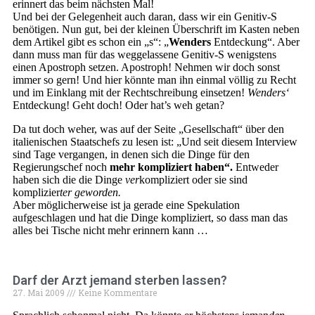
erinnert das beim nächsten Mal!
Und bei der Gelegenheit auch daran, dass wir ein Genitiv-S
benötigen. Nun gut, bei der kleinen Überschrift im Kasten neben
dem Artikel gibt es schon ein „s“: „
Wenders
Entdeckung“. Aber
dann muss man für das weggelassene Genitiv-S wenigstens
einen Apostroph setzen. Apostroph! Nehmen wir doch sonst
immer so gern! Und hier könnte man ihn einmal völlig zu Recht
und im Einklang mit der Rechtschreibung einsetzen!
Wenders‘
Entdeckung! Geht doch! Oder hat’s weh getan?
Da tut doch weher, was auf der Seite „Gesellschaft“ über den
italienischen Staatschefs zu lesen ist: „Und seit diesem Interview
sind Tage vergangen, in denen sich die Dinge für den
Regierungschef noch
mehr kompliziert haben“.
Entweder
haben sich die die Dinge
ver
kompliziert oder sie sind
komplizier
ter geworden.
Aber möglicherweise ist ja gerade eine Spekulation
aufgeschlagen und hat die Dinge kompliziert, so dass man das
alles bei Tische nicht mehr erinnern kann …
Darf der Arzt jemand sterben lassen?
27. Mai 2009
Keine Kommentare