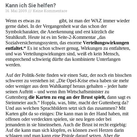
Kann ich Sie helfen?
16. Mai 2009
Keine Kommentare
Wenn es etwas zu
entfalten
gibt, ist man der WAZ immer wieder
gerne dabei. In der Vergangenheit war das schon der
Symbolcharakter, die Anerkennung und erst kürzlich die
Strahlkraft. Heute ist es im Seite-2-Kommentar „das
Sozialversicherungssystem, das enorme
Verteilungswirkungen
entfaltet.“
Es ist schon schwer genug, Wirkungen zu entfalteten,
und was Verteilungswirkungen sind, weiß eh kein Mensch,
entsprechend schwierig dürfte das kombinierte Unterfangen
werden.
Auf der Politik-Seite finden wir einen Satz, der noch ein bisschen
schwerer zu verstehen ist: „Die Opel-Krise etwa haben sie mehr
oder weniger aus dem Wahlkampf heraus gehalten – jeder hatte
seinen Auftritt – und wenn ihm Wirtschaftsminister zu
Guttenberg
die Karten zu eng an der Brust spielt,
dann sagt es
Steinmeier auch.“ Hoppla, was, bitte, macht der Guttenberg da?
Und aus welchen Sprachbildern setzt sich das zusammen? Mit
Karten gibt da so einiges: Die kann man in der Hand haben, mit
offenen oder verdeckten spielen, sie neu legen oder bei
jemandem in sie hineinsehen. Auch die Brust ist recht ergiebig:
Auf die kann man sich klopfen, es können zwei Herzen darin
schlagen und man kann eine Pistole darauf setzen. Aber die