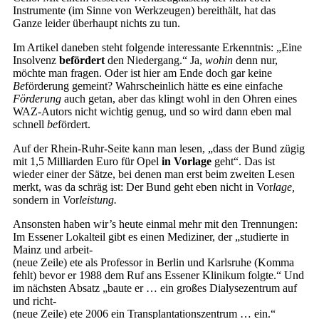
Instrumente (im Sinne von Werkzeugen) bereithält, hat das
Ganze leider überhaupt nichts zu tun.
Im Artikel daneben steht folgende interessante Erkenntnis: „Eine
Insolvenz
befördert
den Niedergang.“ Ja,
wohin
denn nur,
möchte man fragen. Oder ist hier am Ende doch gar keine
Be
förderung gemeint? Wahrscheinlich hätte es eine einfache
Förderung
auch getan, aber das klingt wohl in den Ohren eines
WAZ-Autors nicht wichtig genug, und so wird dann eben mal
schnell
be
fördert.
Auf der Rhein-Ruhr-Seite kann man lesen, „dass der Bund zügig
mit 1,5 Milliarden Euro für Opel
in Vorlage
geht“. Das ist
wieder einer der Sätze, bei denen man erst beim zweiten Lesen
merkt, was da schräg ist: Der Bund geht eben nicht in Vor
lage,
sondern in Vor
leistung.
Ansonsten haben wir’s heute einmal mehr mit den Trennungen:
Im Essener Lokalteil gibt es einen Mediziner, der „studierte in
Mainz und arbeit-
(neue Zeile) ete als Professor in Berlin und Karlsruhe (Komma
fehlt) bevor er 1988 dem Ruf ans Essener Klinikum folgte.“ Und
im nächsten Absatz „baute er … ein großes Dialysezentrum auf
und richt-
(neue Zeile) ete 2006 ein Transplantationszentrum … ein.“