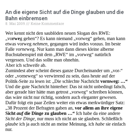
An die eigene Sicht auf die Dinge glauben und die
Bahn einbremsen
8. Mai 2009
Keine Kommentare
Wer kennt nicht den saublöden neuen Slogan des RWE:
„vo
rwe
g gehen“? Es kann niemand „vorweg“ gehen, man kann
etwas vorweg
nehmen,
gegangen wird indes vor
aus.
Im beste
Falle
vorne
weg. Nur kann man dann dieses kleine alberne
Buchstabenspiel mit dem „RWE“ im „vorweg“ natürlich
vergessen. Und das sollte man ohnehin.
Aber ich schweife ab.
Zumindest aber scheint dieses ganze Durcheinander um „vor-“
oder „vorneweg“ so verwirrend zu sein, dass heute auf der
Politik-Seite zu lesen ist: „Die schlechte Nachricht
vornweg: …“
Und die gute Nachricht hinterher: Das ist nicht unbedingt falsch,
aber gerade hier hätte man getrost „vorweg“ schreiben können,
das wäre nicht nur richtig, sondern auch eleganter gewesen.
Dafür folgt ein paar Zeilen weiter ein etwas merkwürdiger Satz:
„38 Prozent der Befragten gaben an,
vor allem an ihre eigene
Sicht
auf
die Dinge zu glauben …“
Ich habe da eine andere
Sicht der Dinge,
nur muss ich nicht an sie glauben. Schließlich
glaube
ich ja auch nicht an meine Meinung, ich
habe
sie einfach
nur.