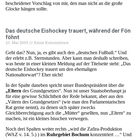
bescheidener Vorschlag von mir, den man nicht an die große
Glocke hängen sollte.
Das deutsche Eishockey trauert, während der Fön
föhnt
23. Mai 2009
Keine Kommentare
Geht das? Nun, ja, es gibt auch den „deutschen Fußball.“ Und
der erlebt z.B. Sternstunden. Aber kann man deshalb schreiben,
was heute in einer kleinen Meldung auf der Titelseite steht: „Das
deutsche Eishockey trauert um den ehemaligen
Nationaltorwart“? Eher nicht!
In der Spalte daneben spricht unser Bundespräsident über die
„Eltern
des Grundgesetzes“. Nun ist unser Staatsoberhaupt ja
für eine gewisse Schlichtheit der Rede bekannt, aber aus den
„Vätern des Grundgesetzes“ (wie man den Parlamentarischen
Rat gerne nennt), zu denen sich später zwecks
Gleichberechtigung auch die „Mütter“ gesellten, nun „Eltern“ zu
machen, ist ein kleines bisschen verwegen.
Noch drei Spalten weiter rechts „wird die Zafira-Produktion
(WAZ v. 14. 5.) ) im
Ruhrgebiet Bochum
konzentriert …“ Und