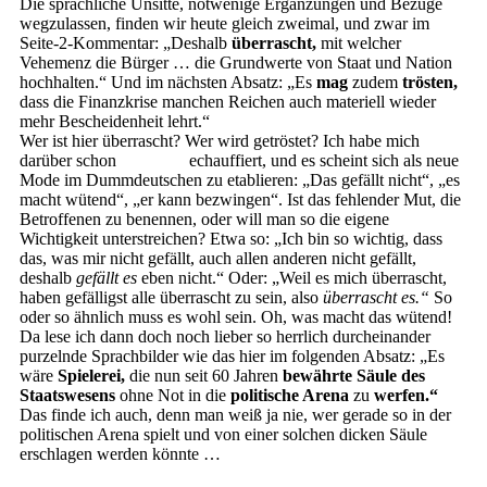
Die sprachliche Unsitte, notwenige Ergänzungen und Bezüge
wegzulassen, finden wir heute gleich zweimal, und zwar im
Seite-2-Kommentar: „Deshalb
überrascht,
mit welcher
Vehemenz die Bürger … die Grundwerte von Staat und Nation
hochhalten.“ Und im nächsten Absatz: „Es
mag
zudem
trösten,
dass die Finanzkrise manchen Reichen auch materiell wieder
mehr Bescheidenheit lehrt.“
Wer ist hier überrascht? Wer wird getröstet? Ich habe mich
darüber schon
mehrfach
echauffiert, und es scheint sich als neue
Mode im Dummdeutschen zu etablieren: „Das gefällt nicht“, „es
macht wütend“, „er kann bezwingen“. Ist das fehlender Mut, die
Betroffenen zu benennen, oder will man so die eigene
Wichtigkeit unterstreichen? Etwa so: „Ich bin so wichtig, dass
das, was mir nicht gefällt, auch allen anderen nicht gefällt,
deshalb
gefällt es
eben nicht.“ Oder: „Weil es mich überrascht,
haben gefälligst alle überrascht zu sein, also
überrascht es.“
So
oder so ähnlich muss es wohl sein. Oh, was macht das wütend!
Da lese ich dann doch noch lieber so herrlich durcheinander
purzelnde Sprachbilder wie das hier im folgenden Absatz: „Es
wäre
Spielerei,
die nun seit 60 Jahren
bewährte Säule des
Staatswesens
ohne Not in die
politische Arena
zu
werfen.“
Das finde ich auch, denn man weiß ja nie, wer gerade so in der
politischen Arena spielt und von einer solchen dicken Säule
erschlagen werden könnte …