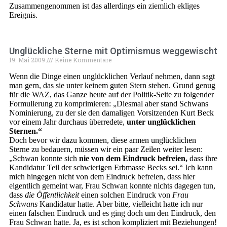
Zusammengenommen ist das allerdings ein ziemlich ekliges
Ereignis.
Unglückliche Sterne mit Optimismus weggewischt
19. Mai 2009
Keine Kommentare
Wenn die Dinge einen unglücklichen Verlauf nehmen, dann sagt
man gern, das sie unter keinem guten Stern stehen. Grund genug
für die WAZ, das Ganze heute auf der Politik-Seite zu folgender
Formulierung zu komprimieren: „Diesmal aber stand Schwans
Nominierung, zu der sie den damaligen Vorsitzenden Kurt Beck
vor einem Jahr durchaus überredete,
unter unglücklichen
Sternen.“
Doch bevor wir dazu kommen, diese armen unglücklichen
Sterne zu bedauern, müssen wir ein paar Zeilen weiter lesen:
„Schwan konnte sich
nie von dem Eindruck befreien,
dass ihre
Kandidatur Teil der schwierigen Erbmasse Becks sei.“ Ich kann
mich hingegen nicht von dem Eindruck befreien, dass hier
eigentlich gemeint war, Frau Schwan konnte nichts dagegen tun,
dass
die Öffentlichkeit
einen solchen Eindruck von
Frau
Schwans
Kandidatur hatte. Aber bitte, vielleicht hatte ich nur
einen falschen Eindruck und es ging doch um den Eindruck, den
Frau Schwan hatte. Ja, es ist schon kompliziert mit Beziehungen!