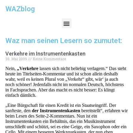
WAZblog
Waz man seinen Lesern so zumutet:
Verkehre im Instrumentenkasten
30. Mai 2009
Keine Kommentare
Nein,
„Verkehre
lassen sich nicht beliebig verlagern.“ Das steht
heute im Titelseiten-Kommentar und ist schon allein deshalb
wahr, weil es keinen Plural von „Verkehr“ gibt, wär‘ ja auch
noch schöner! Jedenfalls nicht im normalen Deutsch, höchstens
in Fachsprachen. Aber das macht es nicht besser: Es klingt
einfach dämlich.
„Eine Bürgschaft für einen Kredit ist ein Staatseingriff. Der
sanfteste, den
der Instrumentenkasten
bereitstellt“, erfahren wir
beim Lesen des Seite-2-Kommentars. Nun ist ein
Instrumentenkasten ein Behältnis, das ein Musikinstrument
umschließt und schützt, sei es eine Geige, ein Saxophon oder ein
Cello. Mit einem besseren Werkzeugkasten, der nun eben