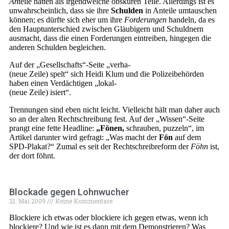
An
teile hätten als irgendwelche obskuren Teile. Allerdings ist es
unwahrscheinlich, dass sie ihre
Schulden
in Anteile umtauschen
können; es dürfte sich eher um ihre
Forderungen
handeln, da es
den Hauptunterschied zwischen Gläubigern und Schuldnern
ausmacht, dass die einen Forderungen eintreiben, hingegen die
anderen Schulden begleichen.
Auf der „Gesellschafts“-Seite „verha-
(neue Zeile) spelt“ sich Heidi Klum und die Polizeibehörden
haben einen Verdächtigen „lokal-
(neue Zeile) isiert“.
Trennungen sind eben nicht leicht. Vielleicht hält man daher auch
so an der alten Rechtschreibung fest. Auf der „Wissen“-Seite
prangt eine fette Headline:
„Fönen,
schrauben, puzzeln“, im
Artikel darunter wird gefragt: „Was macht der
Fön
auf dem
SPD-Plakat?“ Zumal es seit der Rechtschreibreform der
Föhn
ist,
der dort föhnt.
Blockade gegen Lohnwucher
21. Mai 2009
Keine Kommentare
Blockiere ich etwas oder blockiere ich gegen etwas, wenn ich
blockiere? Und wie ist es dann mit dem Demonstrieren? Was