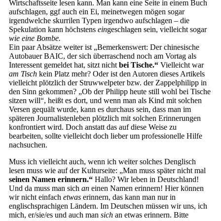
Wirtschaftsseite lesen kann. Man kann eine Seite in einem Buch
aufschlagen, ggf auch ein Ei, meinetwegen mögen sogar
irgendwelche skurrilen Typen irgendwo aufschlagen – die
Spekulation kann höchstens
ein
geschlagen sein, vielleicht sogar
wie eine Bombe.
Ein paar Absätze weiter ist „Bemerkenswert: Der chinesische
Autobauer BAIC, der sich überraschend noch am Vortag als
Interessent gemeldet hat, sitzt nicht
bei Tische.“
Vielleicht war
am Tisch
kein Platz mehr? Oder ist den Autoren dieses Artikels
vielleicht plötzlich der Struwwelpeter bzw. der Zappelphilipp in
den Sinn gekommen? „Ob der Philipp heute still wohl bei Tische
sitzen will“, heißt es dort, und wenn man als Kind mit solchen
Versen gequält wurde, kann es durchaus sein, dass man im
späteren Journalistenleben plötzlich mit solchen Erinnerungen
konfrontiert wird. Doch anstatt das auf diese Weise zu
bearbeiten, sollte vielleicht doch lieber um professionelle Hilfe
nachsuchen.
Muss ich vielleicht auch, wenn ich weiter solches Denglisch
lesen muss wie auf der Kulturseite: „Man muss später nicht mal
seinen Namen erinnern.“
Hallo? Wir leben in Deutschland!
Und da muss man sich
an
einen Namen erinnern! Hier können
wir nicht einfach
etwas
erinnern, das kann man nur in
englischsprachigen Ländern. Im Deutschen müssen wir uns, ich
mich, er/sie/es und auch man
sich
an etwas erinnern. Bitte