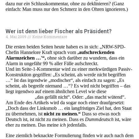
dazu nur
ein
Schlusskommentar, ohne zu deklinieren? (Ganz
einfach: Man muss nur den Schmerz in den Ohren ignorieren.)
Wer ist denn lieber Fischer als Präsident?
4. Mai 2009
Keine Kommentare
Die ersten beiden Seiten heute haben es in sich: „NRW-SPD-
Chefin Hannelore Kraft sprach vom
‚aufschreckenden
Alarmzeichen …'“,
ohne sich darüber zu wundern, dass ein
Alarm in ungefähr 99 % aller Fälle aufschreckt.
Und im Seite-1-Kommentar wird zu einer merkwürdigen Passiv-
Konstruktion gegriffen: „Es scheint, als werde nicht begriffen
…“ Ist das irgendwie „modischer“, als einfach zu sagen: „Es
scheint, als begreife niemand …“? Es wird nicht begriffen – das
liegt irgendwo auf einem ähnlichen Level wie diese
unsägliche
Formulierung:
„das gefällt nicht“. Oder: „das macht wütend“.
Am Ende des Artikels wird da sogar noch einer draufgesetzt:
„Doch dass der Linksmob … ein langfristiges Ziel hat, den Staat
zu übernehmen, ist
nicht zu meinen.“
Dass so etwas noch
Deutsch ist, ist nicht zu meinen. Dass es
Dummdeutsch
ist, wäre
eher zu meinen. Das meine
ich
jedenfalls.
Eine ziemlich beknackte Formulierung finden wir auch nach dem