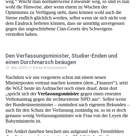
weg.“ Wischt man normalerweise
Einwände
weg, so sind es nun
wohl die Hinweise, aber wenn einem zu Wischen der
Optimismus zu Verfügung steht, dann können wohl auch die
Sterne endlich glücklich werden, selbst wenn sie sich nicht von
dem Eindruck befreien können, dass sie unstrittig unvergessen
gegen das ungeschriebene Clan-Gesetz des Schweigens
verstoßen haben.
Den Verfassungsminister, Studier-Enden und
einen Durchmarsch beäugen
18. Mai 2009
Keine Kommentare
Nachdem wir uns vorgestern schon mit einem neuen
Ministerposten vertraut machen konnten (dem „Finanzer“), setzt
die WAZ heute im Aufmacher noch einen drauf, denn dort
„spricht sich der
Verfassungsminister
gegen einen erneuten
Verbotsantrag gegen die rechtsextreme NPD aus“. Selbst wenn
der Bundesinnenminister – zumindest nach eigenem Bekunden –
auch für den Schutz der Verfassung zuständig ist, so ist er doch
genauso wenig Verfassungsminister wie Frau von der Leyen die
Babyministerin ist.
Der Artikel daneben beschert uns aufgrund eines Trennfehlers