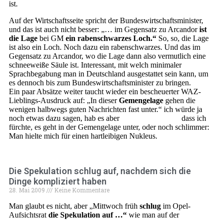
ist.
Auf der Wirtschaftsseite spricht der Bundeswirtschaftsminister,
und das ist auch nicht besser: „… im Gegensatz zu Arcandor
ist
die Lage
bei GM
ein rabenschwarzes Loch.“
So, so, die Lage
ist also ein Loch. Noch dazu ein rabenschwarzes. Und das im
Gegensatz zu Arcandor, wo die Lage dann also vermutlich eine
schneeweiße Säule ist. Interessant, mit welch minimaler
Sprachbegabung man in Deutschland ausgestattet sein kann, um
es dennoch bis zum Bundeswirtschaftsminister zu bringen.
Ein paar Absätze weiter taucht wieder ein bescheuerter WAZ-
Lieblings-Ausdruck auf: „In dieser
Gemengelage
gehen die
wenigen halbwegs guten Nachrichten fast unter.“ ich würde ja
noch etwas dazu sagen, hab es aber
schon so oft getan,
dass ich
fürchte, es geht in der Gemengelage unter, oder noch schlimmer:
Man hielte mich für einen hartleibigen Nukleus.
Die Spekulation schlug auf, nachdem sich die
Dinge kompliziert haben
28. Mai 2009
Keine Kommentare
Man glaubt es nicht, aber „Mittwoch früh
schlug
im Opel-
Aufsichtsrat
die Spekulation auf …“
wie man auf der