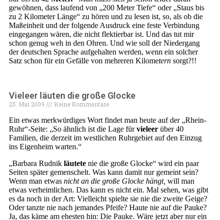
gewöhnen, dass laufend von „200 Meter Tiefe“ oder „Staus bis
zu 2 Kilometer Länge“ zu hören und zu lesen ist, so, als ob die
Maßeinheit und der folgende Ausdruck eine feste Verbindung
eingegangen wären, die nicht flektierbar ist. Und das tut mir
schon genug weh in den Ohren. Und wie soll der Niedergang
der deutschen Sprache aufgehalten werden, wenn ein solcher
Satz schon für ein Gefälle von mehreren Kilome
tern
sorgt?!!
Vieleer läuten die große Glocke
25. Mai 2009
Keine Kommentare
Ein etwas merkwürdiges Wort findet man heute auf der „Rhein-
Ruhr“-Seite: „So ähnlich ist die Lage für
vieleer
über 40
Familien, die derzeit im westlichen Ruhrgebiet auf den Einzug
ins Eigenheim warten.“
„Barbara Rudnik
läutete
nie die große Glocke“ wird ein paar
Seiten später gemenschelt. Was kann damit nur gemeint sein?
Wenn man etwas
nicht an die große Glocke hängt,
will man
etwas verheimlichen. Das kann es nicht ein. Mal sehen, was gibt
es da noch in der Art: Vielleicht spielte sie nie die zweite Geige?
Oder tanzte nie nach jemandes Pfeife? Haute nie auf die Pauke?
Ja, das käme am ehesten hin: Die Pauke. Wäre jetzt aber nur ein