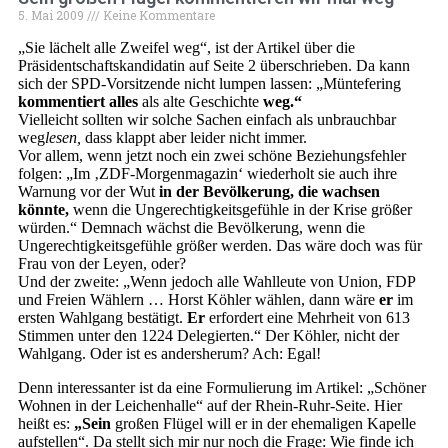
5. Mai 2009
Keine Kommentare
„Sie lächelt alle Zweifel weg“, ist der Artikel über die
Präsidentschaftskandidatin auf Seite 2 überschrieben. Da kann
sich der SPD-Vorsitzende nicht lumpen lassen: „Müntefering
kommentiert alles
als alte Geschichte
weg.“
Vielleicht sollten wir solche Sachen einfach als unbrauchbar
weg
lesen,
dass klappt aber leider nicht immer.
Vor allem, wenn jetzt noch ein zwei schöne Beziehungsfehler
folgen: „Im ‚ZDF-Morgenmagazin‘ wiederholt sie auch ihre
Warnung vor der Wut
in der Bevölkerung, die wachsen
könnte,
wenn die Ungerechtigkeitsgefühle in der Krise größer
würden.“ Demnach wächst die Bevölkerung, wenn die
Ungerechtigkeitsgefühle größer werden. Das wäre doch was für
Frau von der Leyen, oder?
Und der zweite: „Wenn jedoch alle Wahlleute von Union, FDP
und Freien Wählern … Horst Köhler wählen, dann wäre
er
im
ersten Wahlgang bestätigt.
Er
erfordert eine Mehrheit von 613
Stimmen unter den 1224 Delegierten.“ Der Köhler, nicht der
Wahlgang. Oder ist es andersherum? Ach: Egal!
Denn interessanter ist da eine Formulierung im Artikel: „Schöner
Wohnen in der Leichenhalle“ auf der Rhein-Ruhr-Seite. Hier
heißt es:
„Sein
großen Flügel will er in der ehemaligen Kapelle
aufstellen“. Da stellt sich mir nur noch die Frage: Wie finde ich