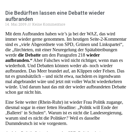
Die Bedürften lassen eine Debatte wieder
aufbranden
14. Mai 2009
Keine Kommentare
Mit dem Aufbranden haben wir’s ja bei der WAZ, das wird
immer wieder gerne genommen. Im heutigen Seite-2-Kommentar
sind es „viele Abgeordnete von SPD, Grünen und Linkspartei“,
die „fürchteten, mit einer Neuregelung der Spätabtreibungen
werde
die Debatte
um den Paragrafen 218
wieder
aufbranden.“
Aber Falsches wird nicht richtiger, wenn man es
wiederholt. Und Debatten können weder ab- noch wieder
aufbranden. Das Meer brandet auf, an Klippen oder Felsen. Das
tut es grundsätzlich – und nicht etwa, nachdem es irgendwann
mal abgebrandet wäre und jetzt mit voller Wucht wiederkehren
würde. Und darum haut das mit der wieder aufbrandeten Debatte
schon gar nicht hin.
Eine Seite weiter (Rhein-Ruhr) ist wieder Frau Politik zugange,
diesmal sogar in einer fetten Headline: „Politik will Ende der
‚Ballerei‘ in Schulen“. Warum ist es nicht die Landesregierung,
warum sind es nicht die Politi
ker?
Weil es dasselbe
Dummdeutsch ist wie vorgestern.