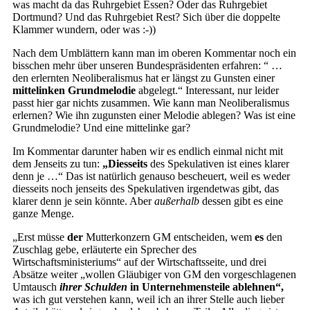
was macht da das Ruhrgebiet Essen? Oder das Ruhrgebiet
Dortmund? Und das Ruhrgebiet Rest? Sich über die doppelte
Klammer wundern, oder was :-))
Nach dem Umblättern kann man im oberen Kommentar noch ein
bisschen mehr über unseren Bundespräsidenten erfahren: “ …
den erlernten Neoliberalismus hat er längst zu Gunsten einer
mittelinken Grundmelodie
abgelegt.“ Interessant, nur leider
passt hier gar nichts zusammen. Wie kann man Neoliberalismus
erlernen? Wie ihn zugunsten einer Melodie ablegen? Was ist eine
Grundmelodie? Und eine mittelinke gar?
Im Kommentar darunter haben wir es endlich einmal nicht mit
dem Jenseits zu tun:
„Diesseits
des Spekulativen ist eines klarer
denn je …“ Das ist natürlich genauso bescheuert, weil es weder
diesseits noch jenseits des Spekulativen irgendetwas gibt, das
klarer denn je sein könnte. Aber
außerhalb
dessen gibt es eine
ganze Menge.
„Erst müsse
der
Mutterkonzern GM entscheiden, wem
es
den
Zuschlag gebe, erläuterte ein Sprecher des
Wirtschaftsministeriums“ auf der Wirtschaftsseite, und drei
Absätze weiter „wollen Gläubiger von GM den vorgeschlagenen
Umtausch
ihrer Schulden
in Unternehmensteile ablehnen“,
was ich gut verstehen kann, weil ich an ihrer Stelle auch lieber