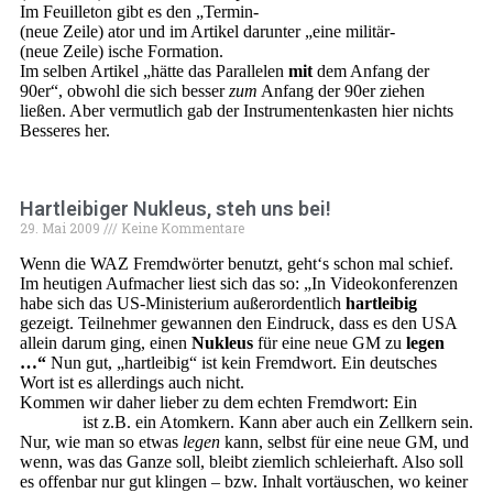
Im Feuilleton gibt es den „Termin-
(neue Zeile) ator und im Artikel darunter „eine militär-
(neue Zeile) ische Formation.
Im selben Artikel „hätte das Parallelen
mit
dem Anfang der
90er“, obwohl die sich besser
zum
Anfang der 90er ziehen
ließen. Aber vermutlich gab der Instrumentenkasten hier nichts
Besseres her.
Hartleibiger Nukleus, steh uns bei!
29. Mai 2009
Keine Kommentare
Wenn die WAZ Fremdwörter benutzt, geht‘s schon mal schief.
Im heutigen Aufmacher liest sich das so: „In Videokonferenzen
habe sich das US-Ministerium außerordentlich
hartleibig
gezeigt. Teilnehmer gewannen den Eindruck, dass es den USA
allein darum ging, einen
Nukleus
für eine neue GM zu
legen
…“
Nun gut, „hartleibig“ ist kein Fremdwort. Ein deutsches
Wort ist es allerdings auch nicht.
Kommen wir daher lieber zu dem echten Fremdwort: Ein
Nukleus
ist z.B. ein Atomkern. Kann aber auch ein Zellkern sein.
Nur, wie man so etwas
legen
kann, selbst für eine neue GM, und
wenn, was das Ganze soll, bleibt ziemlich schleierhaft. Also soll
es offenbar nur gut klingen – bzw. Inhalt vortäuschen, wo keiner