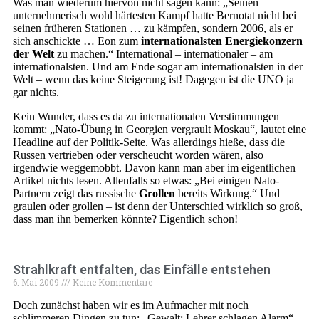
Was man wiederum hiervon nicht sagen kann: „Seinen
unternehmerisch wohl härtesten Kampf hatte Bernotat nicht bei
seinen früheren Stationen … zu kämpfen, sondern 2006, als er
sich anschickte … Eon zum
internationalsten Energiekonzern
der Welt
zu machen.“ International – internationaler – am
internationalsten. Und am Ende sogar am internationalsten in der
Welt – wenn das keine Steigerung ist! Dagegen ist die UNO ja
gar nichts.
Kein Wunder, dass es da zu internationalen Verstimmungen
kommt: „Nato-Übung in Georgien vergrault Moskau“, lautet eine
Headline auf der Politik-Seite. Was allerdings hieße, dass die
Russen vertrieben oder verscheucht worden wären, also
irgendwie weggemobbt. Davon kann man aber im eigentlichen
Artikel nichts lesen. Allenfalls so etwas: „Bei einigen Nato-
Partnern zeigt das russische
Grollen
bereits Wirkung.“ Und
graulen oder grollen – ist denn der Unterschied wirklich so groß,
dass man ihn bemerken könnte? Eigentlich schon!
Strahlkraft entfalten, das Einfälle entstehen
6. Mai 2009
Keine Kommentare
Doch zunächst haben wir es im Aufmacher mit noch
schlimmeren Dingen zu tun: „Gewalt: Lehrer schlagen Alarm“,