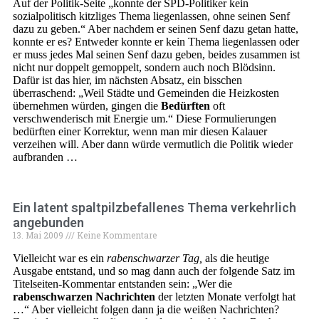
Auf der Politik-Seite „konnte der SPD-Politiker kein
sozialpolitisch kitzliges Thema liegenlassen, ohne seinen Senf
dazu zu geben.“ Aber nachdem er seinen Senf dazu getan hatte,
konnte er es? Entweder konnte er kein Thema liegenlassen oder
er muss jedes Mal seinen Senf dazu geben, beides zusammen ist
nicht nur doppelt gemoppelt, sondern auch noch Blödsinn.
Dafür ist das hier, im nächsten Absatz, ein bisschen
überraschend: „Weil Städte und Gemeinden die Heizkosten
übernehmen würden, gingen die
Bedürften
oft
verschwenderisch mit Energie um.“ Diese Formulierungen
bedürften einer Korrektur, wenn man mir diesen Kalauer
verzeihen will. Aber dann würde vermutlich die Politik wieder
aufbranden …
Ein latent spaltpilzbefallenes Thema verkehrlich
angebunden
13. Mai 2009
Keine Kommentare
Vielleicht war es ein
rabenschwarzer Tag,
als die heutige
Ausgabe entstand, und so mag dann auch der folgende Satz im
Titelseiten-Kommentar entstanden sein: „Wer die
rabenschwarzen Nachrichten
der letzten Monate verfolgt hat
…“ Aber vielleicht folgen dann ja die weißen Nachrichten?