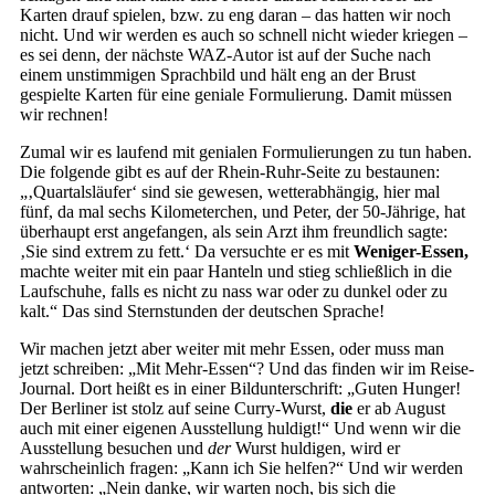
Karten drauf spielen, bzw. zu eng daran – das hatten wir noch
nicht. Und wir werden es auch so schnell nicht wieder kriegen –
es sei denn, der nächste WAZ-Autor ist auf der Suche nach
einem unstimmigen Sprachbild und hält eng an der Brust
gespielte Karten für eine geniale Formulierung. Damit müssen
wir rechnen!
Zumal wir es laufend mit genialen Formulierungen zu tun haben.
Die folgende gibt es auf der Rhein-Ruhr-Seite zu bestaunen:
„‚Quartalsläufer‘ sind sie gewesen, wetterabhängig, hier mal
fünf, da mal sechs Kilometerchen, und Peter, der 50-Jährige, hat
überhaupt erst angefangen, als sein Arzt ihm freundlich sagte:
‚Sie sind extrem zu fett.‘ Da versuchte er es mit
Weniger-Essen,
machte weiter mit ein paar Hanteln und stieg schließlich in die
Laufschuhe, falls es nicht zu nass war oder zu dunkel oder zu
kalt.“ Das sind Sternstunden der deutschen Sprache!
Wir machen jetzt aber weiter mit mehr Essen, oder muss man
jetzt schreiben: „Mit Mehr-Essen“? Und das finden wir im Reise-
Journal. Dort heißt es in einer Bildunterschrift: „Guten Hunger!
Der Berliner ist stolz auf seine Curry-Wurst,
die
er ab August
auch mit einer eigenen Ausstellung huldigt!“ Und wenn wir die
Ausstellung besuchen und
der
Wurst huldigen, wird er
wahrscheinlich fragen: „Kann ich Sie helfen?“ Und wir werden
antworten: „Nein danke, wir warten noch, bis sich die