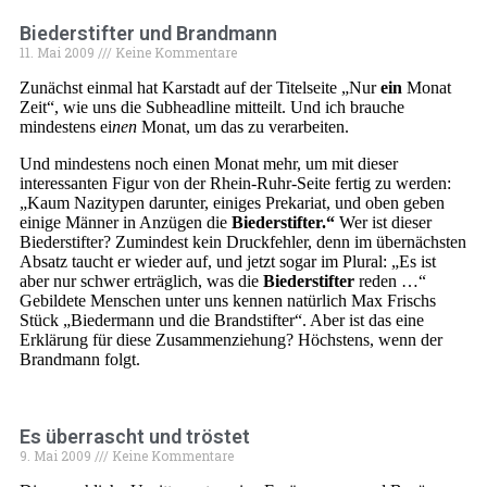
Biederstifter und Brandmann
11. Mai 2009
Keine Kommentare
Zunächst einmal hat Karstadt auf der Titelseite „Nur
ein
Monat
Zeit“, wie uns die Subheadline mitteilt. Und ich brauche
mindestens ei
nen
Monat, um das zu verarbeiten.
Und mindestens noch einen Monat mehr, um mit dieser
interessanten Figur von der Rhein-Ruhr-Seite fertig zu werden:
„Kaum Nazitypen darunter, einiges Prekariat, und oben geben
einige Männer in Anzügen die
Biederstifter.“
Wer ist dieser
Biederstifter? Zumindest kein Druckfehler, denn im übernächsten
Absatz taucht er wieder auf, und jetzt sogar im Plural: „Es ist
aber nur schwer erträglich, was die
Biederstifter
reden …“
Gebildete Menschen unter uns kennen natürlich Max Frischs
Stück „Biedermann und die Brandstifter“. Aber ist das eine
Erklärung für diese Zusammenziehung? Höchstens, wenn der
Brandmann folgt.
Es überrascht und tröstet
9. Mai 2009
Keine Kommentare