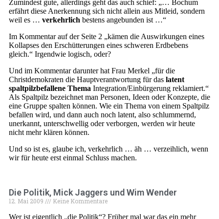
Zumindest gute, allerdings geht das auch schief: „… Bochum
erfährt diese Anerkennung sich nicht allein aus Mitleid, sondern
weil es …
verkehrlich
bestens angebunden ist …“
Im Kommentar auf der Seite 2 „kämen die Auswirkungen eines
Kollapses den Erschütterungen eines schweren Erdbebens
gleich.“ Irgendwie logisch, oder?
Und im Kommentar darunter hat Frau Merkel „für die
Christdemokraten die Hauptverantwortung für das
latent
spaltpilzbefallene Thema
Integration/Einbürgerung reklamiert.“
Als Spaltpilz bezeichnet man Personen, Ideen oder Konzepte, die
eine Gruppe spalten können. Wie ein Thema von einem Spaltpilz
befallen wird, und dann auch noch latent, also schlummernd,
unerkannt, unterschwellig oder verborgen, werden wir heute
nicht mehr klären können.
Und so ist es, glaube ich, verkehrlich … äh … verzeihlich, wenn
wir für heute erst einmal Schluss machen.
Die Politik, Mick Jaggers und Wim Wender
12. Mai 2009
Keine Kommentare
Wer ist eigentlich „die Politik“? Früher mal war das ein mehr