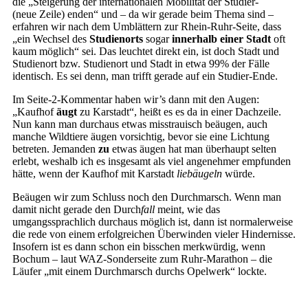
die „Steigerung der internationalen Mobilität der Studier-
(neue Zeile) enden“ und – da wir gerade beim Thema sind –
erfahren wir nach dem Umblättern zur Rhein-Ruhr-Seite, dass
„ein Wechsel des
Studienorts
sogar
innerhalb einer Stadt
oft
kaum möglich“ sei. Das leuchtet direkt ein, ist doch Stadt und
Studienort bzw. Studienort und Stadt in etwa 99% der Fälle
identisch. Es sei denn, man trifft gerade auf ein Studier-Ende.
Im Seite-2-Kommentar haben wir’s dann mit den Augen:
„Kaufhof
äugt
zu Karstadt“, heißt es es da in einer Dachzeile.
Nun kann man durchaus etwas misstrauisch beäugen, auch
manche Wildtiere äugen vorsichtig, bevor sie eine Lichtung
betreten. Jemanden
zu
etwas äugen hat man überhaupt selten
erlebt, weshalb ich es insgesamt als viel angenehmer empfunden
hätte, wenn der Kaufhof mit Karstadt
liebäugeln
würde.
Beäugen wir zum Schluss noch den Durchmarsch. Wenn man
damit nicht gerade den Durch
fall
meint, wie das
umgangssprachlich durchaus möglich ist, dann ist normalerweise
die rede von einem erfolgreichen Überwinden vieler Hindernisse.
Insofern ist es dann schon ein bisschen merkwürdig, wenn
Bochum – laut WAZ-Sonderseite zum Ruhr-Marathon – die
Läufer „mit einem Durchmarsch durchs Opelwerk“ lockte.