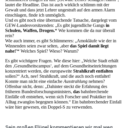
lautet die Headline. Das ist auch wirklich schlimm mit der
Gewalt und dass jetzt Lehrer ungestraft auf den armen Alarm
einschlagen, finde ich unmöglich.
Und es gibt noch eine überraschende Tatsache, dargelegt vom
GEW-Landesvorsitzenden: „Es gibt jugendliche Gangs
in
Schulen, Waffen, Drogen.“
Wie kommen die da nur überall
rein?
Wie auch immer, es gibt Schlimmeres: „Amokläufe wie der in
Winnenden seien zwar selten, ‚aber
das Spiel damit liegt
nahe!'“
Welches Spiel? Wieso? Warum?
Es gibt wichtigere Fragen. Wie diese hier: „Welche Stadt erhält
den ‚Gesundheitscampus‘, auf dem Gesundheitseinrichtungen
konzentriert werden, die europaweite
Strahlkraft entfalten
sollen?“ Ach, nee! Strahlkraft, und die auch noch entfaltet!
Konnte man nicht eine einfache
Ausstrahlung
nehmen?
Offenbar nicht, denn: „Dahinter steckt die Erfahrung des
früheren Bundesforschungsministers,
das
bahnbrechende
Einfälle oft entstehen, wenn sich Forscher und Praktiker im
Alltag zwanglos begegnen können.“ Ein bahnbrechender Einfall
wäre hier gewesen, ein Doppel-S zu verwenden.
Sein großen Flügel kommentieren wir mal weg