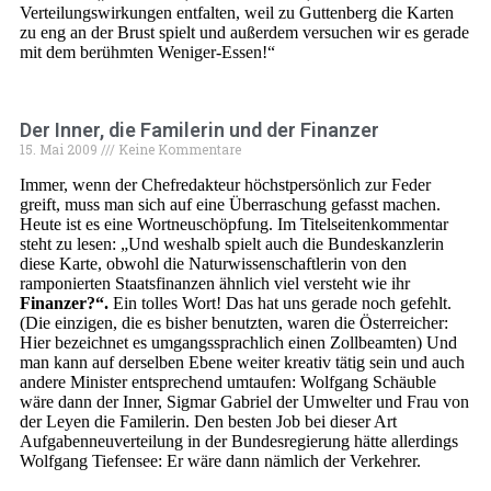
Verteilungswirkungen entfalten, weil zu Guttenberg die Karten
zu eng an der Brust spielt und außerdem versuchen wir es gerade
mit dem berühmten Weniger-Essen!“
Der Inner, die Familerin und der Finanzer
15. Mai 2009
Keine Kommentare
Immer, wenn der Chefredakteur höchstpersönlich zur Feder
greift, muss man sich auf eine Überraschung gefasst machen.
Heute ist es eine Wortneuschöpfung. Im Titelseitenkommentar
steht zu lesen: „Und weshalb spielt auch die Bundeskanzlerin
diese Karte, obwohl die Naturwissenschaftlerin von den
ramponierten Staatsfinanzen ähnlich viel versteht wie ihr
Finanzer?“.
Ein tolles Wort! Das hat uns gerade noch gefehlt.
(Die einzigen, die es bisher benutzten, waren die Österreicher:
Hier bezeichnet es umgangssprachlich einen Zollbeamten) Und
man kann auf derselben Ebene weiter kreativ tätig sein und auch
andere Minister entsprechend umtaufen: Wolfgang Schäuble
wäre dann der Inner, Sigmar Gabriel der Umwelter und Frau von
der Leyen die Familerin. Den besten Job bei dieser Art
Aufgabenneuverteilung in der Bundesregierung hätte allerdings
Wolfgang Tiefensee: Er wäre dann nämlich der Verkehrer.