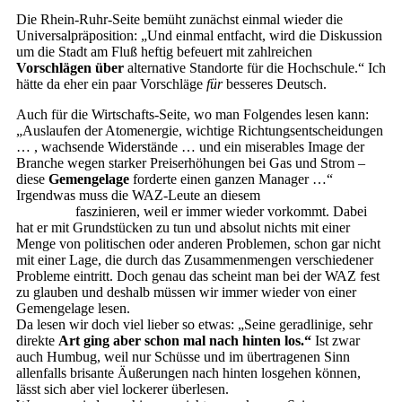
Die Rhein-Ruhr-Seite bemüht zunächst einmal wieder die
Universalpräposition: „Und einmal entfacht, wird die Diskussion
um die Stadt am Fluß heftig befeuert mit zahlreichen
Vorschlägen über
alternative Standorte für die Hochschule.“ Ich
hätte da eher ein paar Vorschläge
für
besseres Deutsch.
Auch für die Wirtschafts-Seite, wo man Folgendes lesen kann:
„Auslaufen der Atomenergie, wichtige Richtungsentscheidungen
… , wachsende Widerstände … und ein miserables Image der
Branche wegen starker Preiserhöhungen bei Gas und Strom –
diese
Gemengelage
forderte einen ganzen Manager …“
Irgendwas muss die WAZ-Leute an diesem
blödsinnigen
Ausdruck
faszinieren, weil er immer wieder vorkommt. Dabei
hat er mit Grundstücken zu tun und absolut nichts mit einer
Menge von politischen oder anderen Problemen, schon gar nicht
mit einer Lage, die durch das Zusammenmengen verschiedener
Probleme eintritt. Doch genau das scheint man bei der WAZ fest
zu glauben und deshalb müssen wir immer wieder von einer
Gemengelage lesen.
Da lesen wir doch viel lieber so etwas: „Seine geradlinige, sehr
direkte
Art ging aber schon mal nach hinten los.“
Ist zwar
auch Humbug, weil nur Schüsse und im übertragenen Sinn
allenfalls brisante Äußerungen nach hinten losgehen können,
lässt sich aber viel lockerer überlesen.