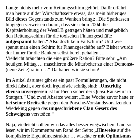
Lange nichts mehr vom Rettungsschirm gehört. Dafür erfährt
man heute auf der Wirtschaftsseite etwas, das mein bisheriges
Bild dieses Gegenstands zum Wanken bringt: „Die Sparkassen
hingegen verweisen darauf, dass sie schon 2004 die
Kapitalerhöhung der WestLB getragen hätten und maßgeblich
den Rettungsschirm für die toxischen Finanzgeschäfte
aufgespannt
hätten.“ Also doch kein Fallschirm? Und wie
spannt man einen Schirm für Finanzgeschäfte auf? Bisher wurde
der immer für die Banken selbst bereit gehalten …
Vielleicht bräuchten die eine größere Ration? Bitte sehr: „Am
heutigen Mittag … maschieren die Mitarbeiter zu einer Demonst-
(neue Zeile) ration …“ Da haben wir sie schon!
Im Artikel darunter gibt es ein paar Formulierungen, die nicht
direkt falsch, aber doch irgendwie schräg sind: „
Unstrittig
ebenso unvergessen
ist für Piëch sicher der Quasi-Rauswurf in
Stuttgart.“ Und zwei Absätze weiter: „Eine Woche zuvor hatte er
bei seiner Breitseite
gegen den Porsche-Vorstandsvorsitzenden
Wiedeking gegen das
ungeschriebene Clan-Gesetz des
Schweigens
verstoßen.“
Naja, vielleicht sollten wir das alles besser wegwischen. Und so
lesen wir im Kommentar am Rand der Seite:
„Hinweise
auf die
komplizierte Eigentümerstruktur … wischte er
mit Optimismus