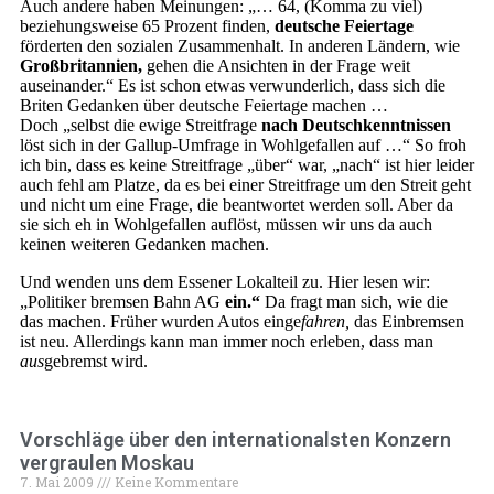
Auch andere haben Meinungen: „… 64, (Komma zu viel)
beziehungsweise 65 Prozent finden,
deutsche Feiertage
förderten den sozialen Zusammenhalt. In anderen Ländern, wie
Großbritannien,
gehen die Ansichten in der Frage weit
auseinander.“ Es ist schon etwas verwunderlich, dass sich die
Briten Gedanken über deutsche Feiertage machen …
Doch „selbst die ewige Streitfrage
nach Deutschkenntnissen
löst sich in der Gallup-Umfrage in Wohlgefallen auf …“ So froh
ich bin, dass es keine Streitfrage „über“ war, „nach“ ist hier leider
auch fehl am Platze, da es bei einer Streitfrage um den Streit geht
und nicht um eine Frage, die beantwortet werden soll. Aber da
sie sich eh in Wohlgefallen auflöst, müssen wir uns da auch
keinen weiteren Gedanken machen.
Und wenden uns dem Essener Lokalteil zu. Hier lesen wir:
„Politiker bremsen Bahn AG
ein.“
Da fragt man sich, wie die
das machen. Früher wurden Autos einge
fahren,
das Einbremsen
ist neu. Allerdings kann man immer noch erleben, dass man
aus
gebremst wird.
Vorschläge über den internationalsten Konzern
vergraulen Moskau
7. Mai 2009
Keine Kommentare