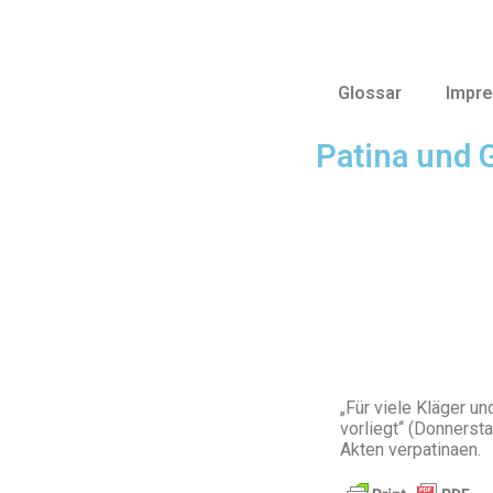
Glossar
Impr
Patina und G
„Für viele Kläger u
vorliegt“ (Donnersta
Akten verpatinaen.